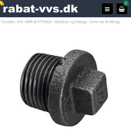
0
Forside
›
VVS
›
RØR & FITTINGS
›
Metalrør og Fittings
›
Sorte rør & fittings