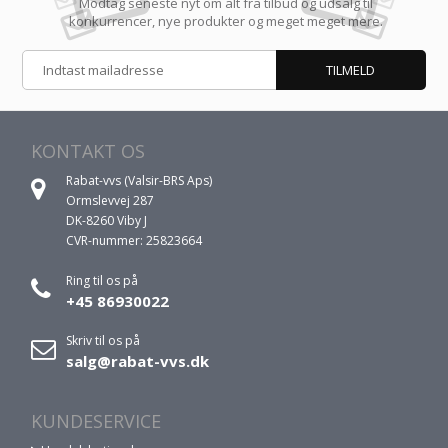
Modtag seneste nyt om alt fra tilbud og udsalg til
konkurrencer, nye produkter og meget meget mere.
KONTAKT OS
Rabat-vvs (Valsir-BRS Aps)
Ormslevvej 287
DK-8260 Viby J
CVR-nummer: 25823664
Ring til os på
+45 86930022
Skriv til os på
salg@rabat-vvs.dk
KUNDESERVICE