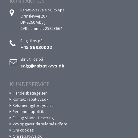
KONTAKT OS
Rabat-vvs (Valsir-BRS Aps)
Ormslevvej 287
DK-8260 Viby J
CVR-nummer: 25823664
Ring til os på
+45 86930022
Skriv til os på
salg@rabat-vvs.dk
KUNDESERVICE
Handelsbetingelser
Kontakt rabat-vvs.dk
Returnering/fortrydelse
Persondatapolitik
Fejl og skader i levering
VVS opgaver du selv må udføre
Om cookies
Om rabat-vvs.dk