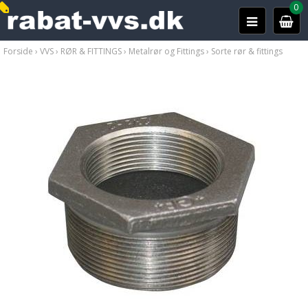
0
Forside
›
VVS
›
RØR & FITTINGS
›
Metalrør og Fittings
›
Sorte rør & fittings