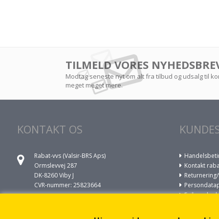
TILMELD VORES NYHEDSBRE
Modtag seneste nyt om alt fra tilbud og udsalg til 
meget meget mere.
KONTAKT OS
KUNDES
Rabat-vvs (Valsir-BRS Aps)
Handelsbeti
Ormslevvej 287
Kontakt raba
DK-8260 Viby J
Returnering/
CVR-nummer: 25823664
Persondatapo
Fejl og skade
Ring til os på
VVS opgaver
+45 86930022
Om cookies