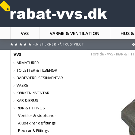
VVS
VARME & VENTILATION
HUS &
4,6 STJERNER PÅ TRUSTPILOT
VVS
Forside
›
VVS
›
RØR & FIT
ARMATURER
TOILETTER & TILBEHØR
BADEVÆRELSESINVENTAR
VASKE
KØKKENINVENTAR
KAR & BRUS
RØR & FITTINGS
Ventiler & stophaner
Alupex rør og fittings
Pex-rør & Fittings