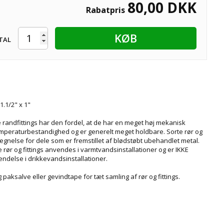
80,00
DKK
Rabatpris
KØB
TAL
1.1/2" x 1"
 randfittings har den fordel, at de har en meget høj mekanisk
emperaturbestandighed og er generelt meget holdbare. Sorte rør og
etegnelse for dele som er fremstillet af blødstøbt ubehandlet metal.
 rør og fittings anvendes i varmtvandsinstallationer og er IKKE
endelse i drikkevandsinstallationer.
paksalve eller gevindtape for tæt samling af rør og fittings.