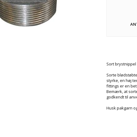
AN
Sort brystnippel 
Sorte blødstøbte
styrke, en høj t
fittings er en b
Bemærk, at sorte
godkendt til anv
Husk pakgarn og 