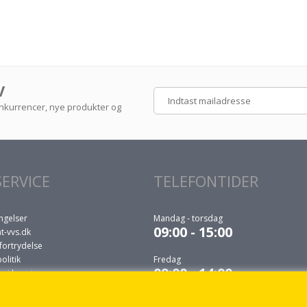
V
konkurrencer, nye produkter og
ERVICE
TELEFONTIDER
ngelser
Mandag - torsdag
09:00 - 15:00
t-vvs.dk
fortrydelse
litik
Fredag
09:00 - 14:00
r i levering
 du selv må udføre