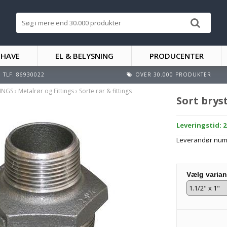
 HAVE
EL & BELYSNING
PRODUCENTER
TLF. 86930022
OVER 30.000 PRODUKTER
TINGS
›
Metalrør og Fittings
›
Sorte rør & fittings
Sort bryst
Leveringstid: 
Leverandør nu
Vælg varian