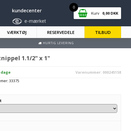
0
kundecenter
Kurv
0,00
DKK
VÆRKTØJ
RESERVEDELE
TILBUD
HURTIG LEVERING
nippel 1.1/2" x 1"
2 dage
Varenummer:
000245158
mmer:
33375
t