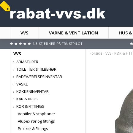
VVS
VARME & VENTILATION
HUS &
4,6 STJERNER PÅ TRUSTPILOT
VVS
Forside
›
VVS
›
RØR & FIT
ARMATURER
TOILETTER & TILBEHØR
BADEVÆRELSESINVENTAR
VASKE
KØKKENINVENTAR
KAR & BRUS
RØR & FITTINGS
Ventiler & stophaner
Alupex rør og fittings
Pex-rør & Fittings