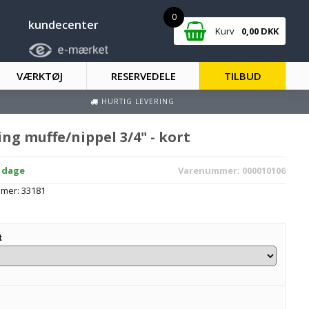
0
kundecenter
Kurv
0,00
DKK
VÆRKTØJ
RESERVEDELE
TILBUD
HURTIG LEVERING
ing muffe/nippel 3/4" - kort
2 dage
Varenummer:
000010106
mmer:
33181
t