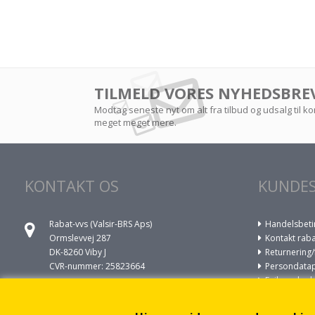
TILMELD VORES NYHEDSBRE
Modtag seneste nyt om alt fra tilbud og udsalg til 
meget meget mere.
KONTAKT OS
KUNDES
Rabat-vvs (Valsir-BRS Aps)
Handelsbeti
Ormslevvej 287
Kontakt raba
DK-8260 Viby J
Returnering/
CVR-nummer: 25823664
Persondatapo
Fejl og skade
Ring til os på
VVS opgaver
+45 86930022
Om cookies