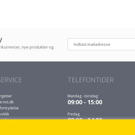
V
konkurrencer, nye produkter og
ERVICE
TELEFONTIDER
ngelser
Mandag - torsdag
09:00 - 15:00
t-vvs.dk
fortrydelse
litik
Fredag
09:00 - 14:00
r i levering
 du selv må udføre