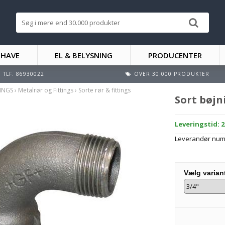
 HAVE
EL & BELYSNING
PRODUCENTER
TLF. 86930022
OVER 30.000 PRODUKTER
TINGS
›
Metalrør og Fittings
›
Sorte rør & fittings
Sort bøjn
Leveringstid: 
Leverandør nu
Vælg varian