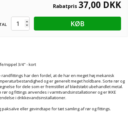
37,00
DKK
Rabatpris
KØB
TAL
e/nippel 3/4" - kort
 randfittings har den fordel, at de har en meget høj mekanisk
emperaturbestandighed og er generelt meget holdbare. Sorte rør og
etegnelse for dele som er fremstillet af blødstøbt ubehandlet metal.
 rør og fittings anvendes i varmtvandsinstallationer og er IKKE
endelse i drikkevandsinstallationer.
paksalve eller gevindtape for tæt samling af rør og fittings.