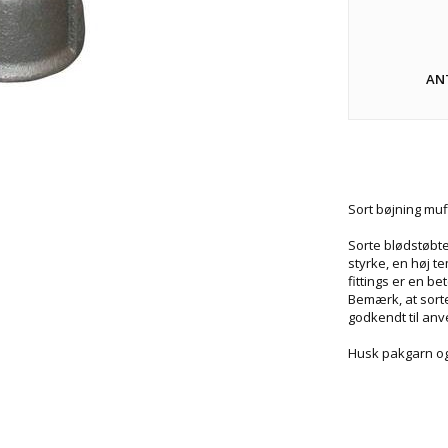
AN
Sort bøjning muff
Sorte blødstøbte
styrke, en høj t
fittings er en b
Bemærk, at sorte
godkendt til anv
Husk pakgarn og 