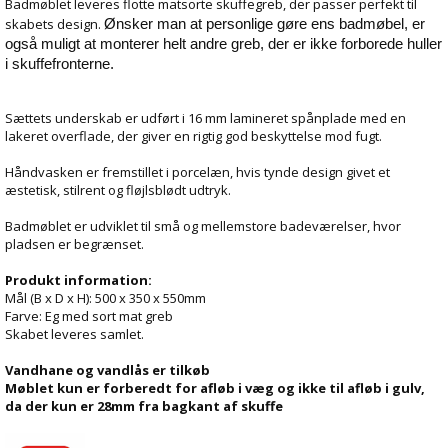
Badmøblet leveres flotte matsorte skuffegreb, der passer perfekt til
skabets design.
Ønsker man at personlige gøre ens badmøbel, er
også muligt at monterer helt andre greb, der er ikke forborede huller
i skuffefronterne.
Sættets underskab er udført i 16 mm lamineret spånplade med en
lakeret overflade, der giver en rigtig god beskyttelse mod fugt.
Håndvasken er fremstillet i porcelæn, hvis tynde design givet et
æstetisk, stilrent og fløjlsblødt udtryk.
Badmøblet er udviklet til små og mellemstore badeværelser, hvor
pladsen er begrænset.
Produkt information:
Mål (B x D x H): 500 x 350 x 550mm
Farve: Eg med sort mat greb
Skabet leveres samlet.
Vandhane og vandlås er tilkøb
Møblet kun er forberedt for afløb i væg og ikke til afløb i gulv,
da der kun er 28mm fra bagkant af skuffe