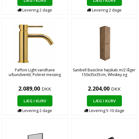
LÆG I KURV
LÆG I KURV
Levering 2 dage
Levering 2 dage
Paffoni Light vandhane
Sanibell Basicline højskab m/2 låger
u/bundventil, Poleret messing
150x35x35cm, Whiskey eg
2.089,00
2.204,00
DKK
DKK
LÆG I KURV
LÆG I KURV
Levering 2 dage
Levering 5-10 dage