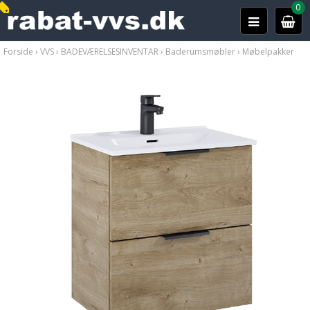
0
Forside
›
VVS
›
BADEVÆRELSESINVENTAR
›
Baderumsmøbler
›
Møbelpakker