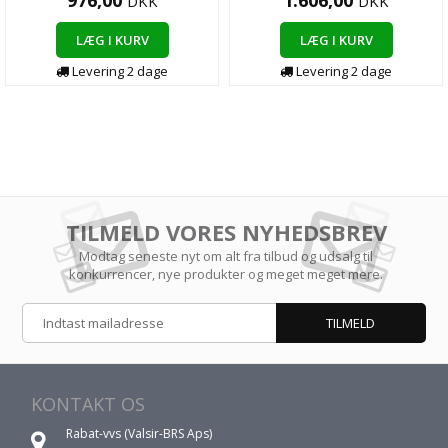
976,00
1.606,00
DKK
DKK
LÆG I KURV
LÆG I KURV
Levering 2 dage
Levering 2 dage
TILMELD VORES NYHEDSBREV
Modtag seneste nyt om alt fra tilbud og udsalg til
konkurrencer, nye produkter og meget meget mere.
KONTAKT OS
Rabat-vvs (Valsir-BRS Aps)