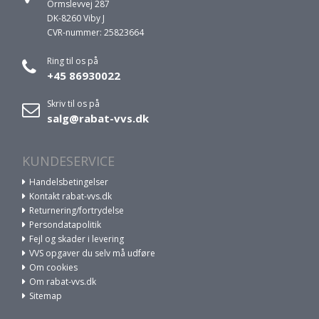
Ormslevvej 287
DK-8260 Viby J
CVR-nummer: 25823664
Ring til os på
+45 86930022
Skriv til os på
salg@rabat-vvs.dk
KUNDESERVICE
Handelsbetingelser
Kontakt rabat-vvs.dk
Returnering/fortrydelse
Persondatapolitik
Fejl og skader i levering
VVS opgaver du selv må udføre
Om cookies
Om rabat-vvs.dk
Sitemap