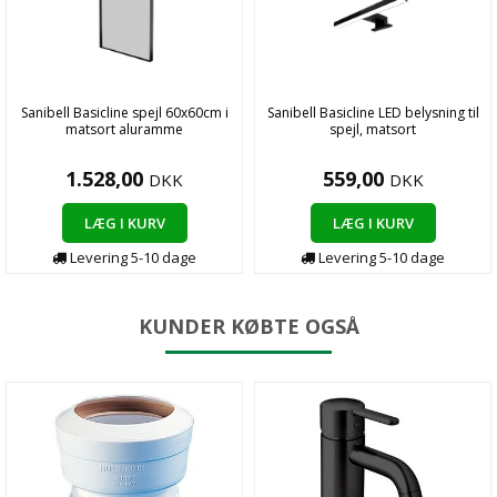
Sanibell Basicline spejl 60x60cm i
Sanibell Basicline LED belysning til
matsort aluramme
spejl, matsort
1.528,00
559,00
DKK
DKK
LÆG I KURV
LÆG I KURV
Levering 5-10 dage
Levering 5-10 dage
KUNDER KØBTE OGSÅ