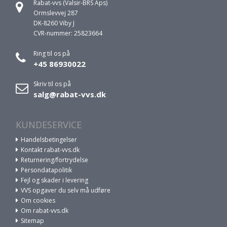
Rabat-vvs (Valsir-BRS Aps)
Ormslevvej 287
DK-8260 Viby J
CVR-nummer: 25823664
Ring til os på
+45 86930022
Skriv til os på
salg@rabat-vvs.dk
KUNDESERVICE
Handelsbetingelser
Kontakt rabat-vvs.dk
Returnering/fortrydelse
Persondatapolitik
Fejl og skader i levering
VVS opgaver du selv må udføre
Om cookies
Om rabat-vvs.dk
Sitemap