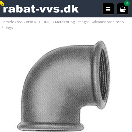
0
Forside
›
VVS
›
RØR & FITTINGS
›
Metalrør og Fittings
›
Galvaniserede rør &
fittings