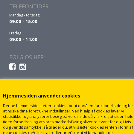
TELEFONTIDER
Mandag - torsdag
09:00 - 15:00
Fredag
09:00 - 14:00
FØLG OS HER:
Hjemmesiden anvender cookies
Denne hjemmeside sætter cookies for at opnå en funktionel side og for
at huske dine foretrukne indstillinger. Ved hjælp af cookies laver vi
statistikker og analyserer besøg på vores side så vi sikrer, at siden hele
tiden forbedres, og at vores markedsføring bliver relevant for dig. Hvis
du giver dit samtykke, så tillader du, at vi sætter cookies (enten i form af
egne cookies og/eller fra tredjeparter), og at vi behandler de