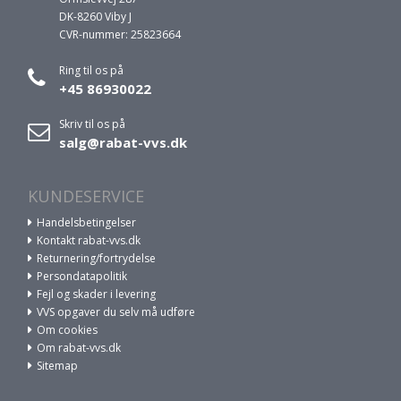
DK-8260 Viby J
CVR-nummer: 25823664
Ring til os på
+45 86930022
Skriv til os på
salg@rabat-vvs.dk
KUNDESERVICE
Handelsbetingelser
Kontakt rabat-vvs.dk
Returnering/fortrydelse
Persondatapolitik
Fejl og skader i levering
VVS opgaver du selv må udføre
Om cookies
Om rabat-vvs.dk
Sitemap