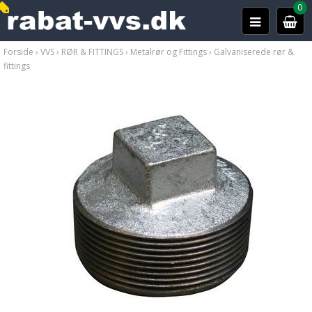
0
Forside
›
VVS
›
RØR & FITTINGS
›
Metalrør og Fittings
›
Galvaniserede rør &
fittings