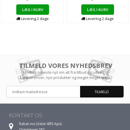
LÆG I KURV
LÆG I KURV
Levering 2 dage
Levering 2 dage
TILMELD VORES NYHEDSBREV
Modtag seneste nyt om alt fra tilbud og udsalg til
konkurrencer, nye produkter og meget meget mere.
KONTAKT OS
Rabat-vvs (Valsir-BRS Aps)
Ormslevvej 287