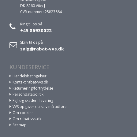
DK-8260 Viby J
CVR-nummer: 25823664
Ring til os på
+45 86930022
Skriv til os på
salg@rabat-vvs.dk
KUNDESERVICE
Handelsbetingelser
Kontakt rabat-vvs.dk
Returnering/fortrydelse
Persondatapolitik
Fejl og skader i levering
VVS opgaver du selv må udføre
Om cookies
Om rabat-vvs.dk
Sitemap