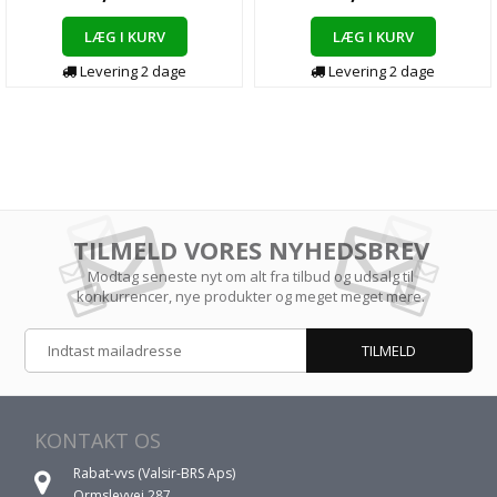
LÆG I KURV
LÆG I KURV
Levering 2 dage
Levering 2 dage
TILMELD VORES NYHEDSBREV
Modtag seneste nyt om alt fra tilbud og udsalg til
konkurrencer, nye produkter og meget meget mere.
KONTAKT OS
Rabat-vvs (Valsir-BRS Aps)
Ormslevvej 287