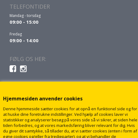
TELEFONTIDER
Mandag - torsdag
09:00 - 15:00
Fredag
09:00 - 14:00
FØLG OS HER:
Hjemmesiden anvender cookies
Denne hjemmeside sætter cookies for at opnå en funktionel side og for
at huske dine foretrukne indstillinger. Ved hjælp af cookies laver vi
statistikker og analyserer besøg på vores side så vi sikrer, at siden hele
tiden forbedres, og at vores markedsføring bliver relevant for dig. Hvis
du giver dit samtykke, så tillader du, at vi sætter cookies (enten i form af
egne cookies og/eller fra tredjeparter), og at vi behandler de