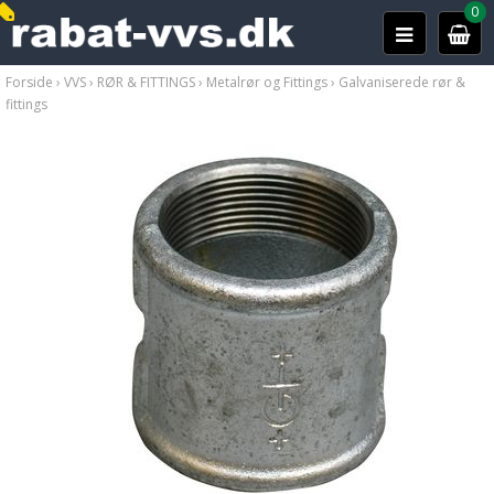
0
Forside
›
VVS
›
RØR & FITTINGS
›
Metalrør og Fittings
›
Galvaniserede rør &
fittings