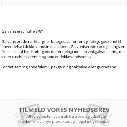
Galvaniseret muffe 3/8"
Galvaniserede rør fittings er betegnelse for rør og fittings godkendt til
anvendelse i drikkevandsinstallationer. Galvaniserede rør og fittings er
fremstillet af blødstøbegods der er belagt med en zinkgalvanisering der
virker rustbeskyttende og som er drikkevandsvenlig.
For tæt samling anbefaler vi, pakgarn og paksalve eller gevindtape.
TILMELD VORES NYHEDSBREV
Modtag seneste nyt om alt fra tilbud og udsalg til
konkurrencer, nye produkter og meget meget mere.