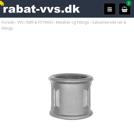
0
Forside
›
VVS
›
RØR & FITTINGS
›
Metalrør og Fittings
›
Galvaniserede rør &
fittings