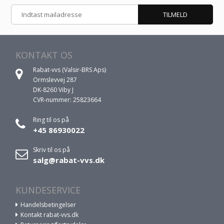
KONTAKT OS
Rabat-vvs (Valsir-BRS Aps)
Ormslevvej 287
DK-8260 Viby J
CVR-nummer: 25823664
Ring til os på
+45 86930022
Skriv til os på
salg@rabat-vvs.dk
KUNDESERVICE
Handelsbetingelser
Kontakt rabat-vvs.dk