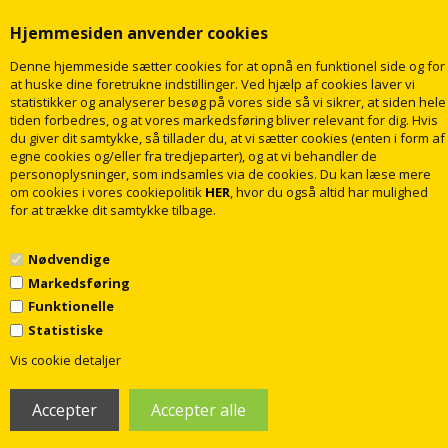
Hjemmesiden anvender cookies
Denne hjemmeside sætter cookies for at opnå en funktionel side og for
at huske dine foretrukne indstillinger. Ved hjælp af cookies laver vi
statistikker og analyserer besøg på vores side så vi sikrer, at siden hele
tiden forbedres, og at vores markedsføring bliver relevant for dig. Hvis
du giver dit samtykke, så tillader du, at vi sætter cookies (enten i form af
egne cookies og/eller fra tredjeparter), og at vi behandler de
personoplysninger, som indsamles via de cookies. Du kan læse mere
om cookies i vores cookiepolitik
HER
, hvor du også altid har mulighed
for at trække dit samtykke tilbage.
Nødvendige
Markedsføring
Funktionelle
Statistiske
1
© 2009 - 2018 rabatvvs.dk. Alle rettigheder forbeholdt
Vis cookie detaljer
Webshop lavet af Dandodesign